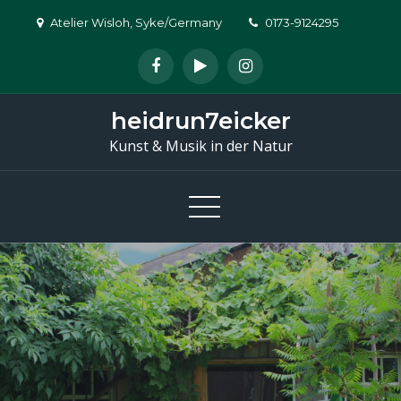
Skip
Atelier Wisloh, Syke/Germany
0173-9124295
to
content
heidrun7eicker
Kunst & Musik in der Natur