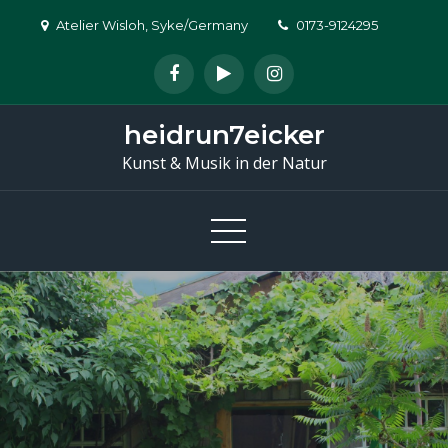
Skip
Atelier Wisloh, Syke/Germany
0173-9124295
to
content
heidrun7eicker
Kunst & Musik in der Natur